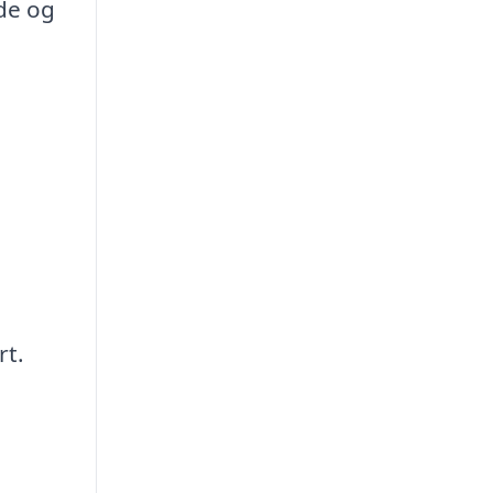
de og
rt.