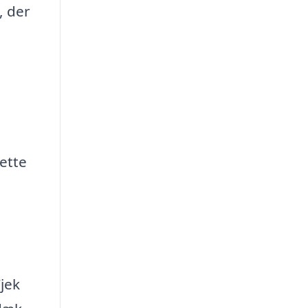
, der
Dette
Tjek