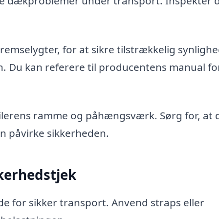
dre dækproblemer under transport. Inspekter
emselygter, for at sikre tilstrækkelig synlighe
n. Du kan referere til producentens manual fo
railerens ramme og påhængsværk. Sørg for, at 
kan påvirke sikkerheden.
kerhedstjek
e for sikker transport. Anvend straps eller