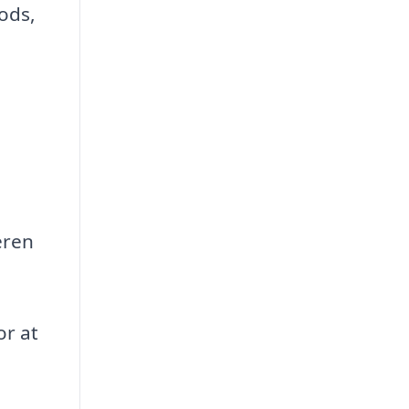
gods,
eren
or at