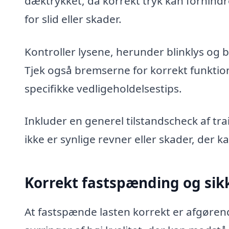
dæktrykket, da korrekt tryk kan forhin
for slid eller skader.
Kontroller lysene, herunder blinklys og br
Tjek også bremserne for korrekt funktio
specifikke vedligeholdelsestips.
Inkluder en generel tilstandscheck af t
ikke er synlige revner eller skader, der 
Korrekt fastspænding og sik
At fastspænde lasten korrekt er afgørend