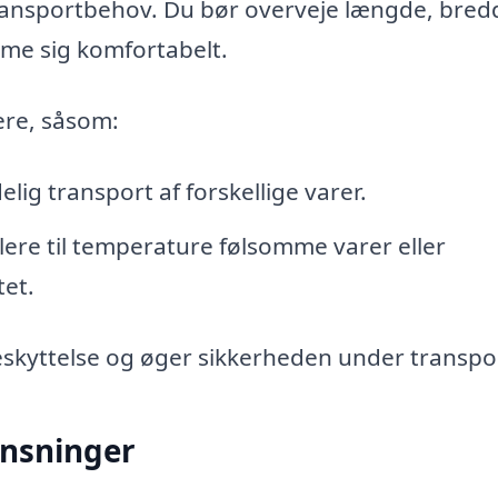
 transportbehov. Du bør overveje længde, bred
umme sig komfortabelt.
lere, såsom:
delig transport af forskellige varer.
ailere til temperature følsomme varer eller
tet.
 beskyttelse og øger sikkerheden under transpo
nsninger