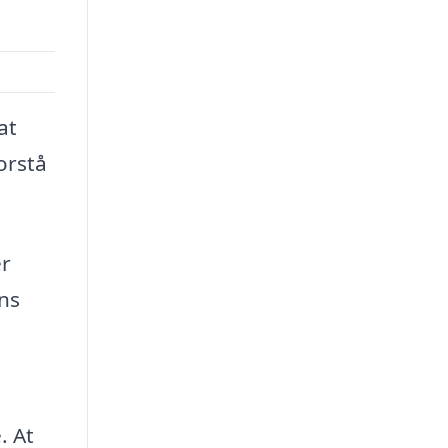
at
orstå
er
ens
. At