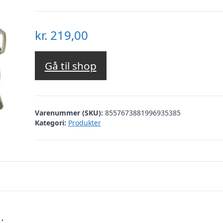
kr.
219,00
Gå til shop
Varenummer (SKU):
8557673881996935385
Kategori:
Produkter
.